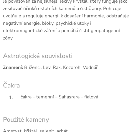
Je považován za nejsilnější léčivý krystal, který funguje jako
zesilovač účinků ostatních kamenů a čistič aury. Pohlcuje,
uvolňuje a reguluje energii k dosažení harmonie, odstraňuje
negativní energie, bloky, psychické útoky i
elektromagnetické záření a pomáhá čistit geopatogenní
zóny.
Astrologické souvislosti
Znamení:
Blíženci, Lev, Rak, Kozoroh, Vodnář
Čakra
čakra – temenní – Sahasrara – fialová
Použité kameny
Ametyst, křišťál, selenit, achát