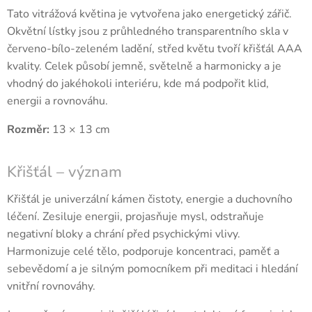
Tato vitrážová květina je vytvořena jako energetický zářič.
Okvětní lístky jsou z průhledného transparentního skla v
červeno-bílo-zeleném ladění, střed květu tvoří křišťál AAA
kvality. Celek působí jemně, světelně a harmonicky a je
vhodný do jakéhokoli interiéru, kde má podpořit klid,
energii a rovnováhu.
Rozměr:
13 × 13 cm
Křišťál – význam
Křišťál je univerzální kámen čistoty, energie a duchovního
léčení. Zesiluje energii, projasňuje mysl, odstraňuje
negativní bloky a chrání před psychickými vlivy.
Harmonizuje celé tělo, podporuje koncentraci, paměť a
sebevědomí a je silným pomocníkem při meditaci i hledání
vnitřní rovnováhy.