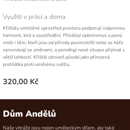
Využití v práci a doma
Křišťály umístěné uprostřed prostoru podporují vzájemnou
harmonii, klid a soustředění. Přinášejí optimismus a jasný
směr i těm, kteří jsou od přírody pesimističtí nebo se hůře
vyrovnávají se změnami, a pomáhají nové situace přijímat s
větší lehkostí. Křišťál zároveň působí jako přirozená
protilátka proti umělému světlu.
320,00
Kč
Dům Andělů
Naše vitráže jsou nejen uměleckým dílem, ale také